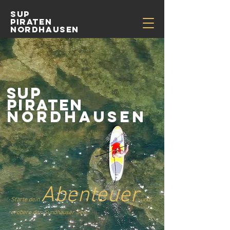
SUP
PIRATEN
NORDHAUSEN
SUP
PIRATEN
NORDHAUSEN
Abenteuer
Starte dein
und
e
robere den Sundhäuser See