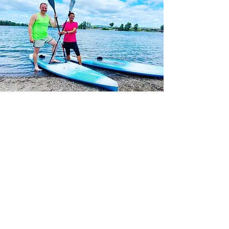
Christoph
Keil
Susanne
ritscher
ERLEBE BESONDERE
MOMENTE