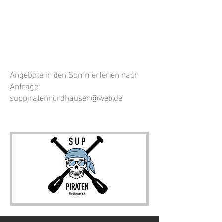
Angebote in den Sommerferien
nach
Anfrage:
suppiratennordhausen@web.de