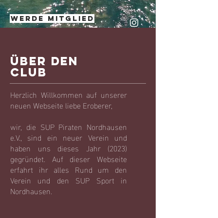
werde mitglied
ÜBER den
club
Herzlich
Willkommen auf unserer
neuen Webseite liebe Eroberer,
wir, die SUP Piraten Nordhausen
e.V., sind ein neuer Verein und
haben uns dieses Jahr (2023)
gegründet. Auf dieser Webseite
erfahrt ihr alles Rund um den
Verein und den SUP Sport in
Nordhausen.