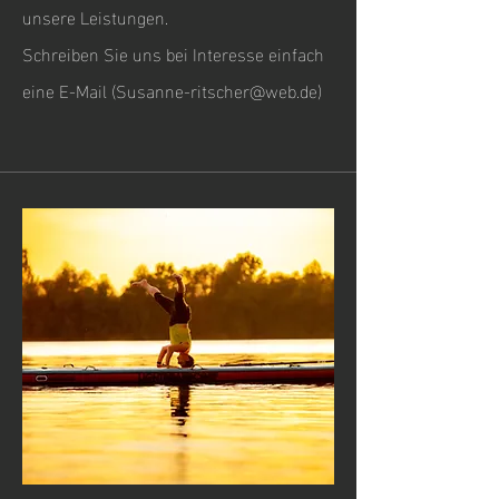
unsere Leistungen.
Schreiben Sie uns bei Interesse einfach
eine E-Mail (
Susanne-ritscher@web.de
)